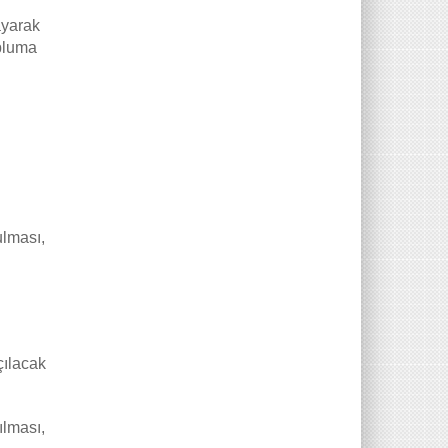
ayarak
opluma
ulması,
çılacak
ılması,