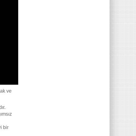
mak ve
ır.
ğımsız
 bir