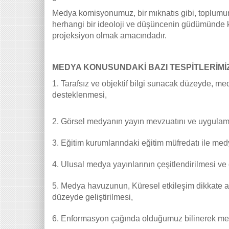
Medya komisyonumuz, bir mıknatıs gibi, toplumun 
herhangi bir ideoloji ve düşüncenin güdümünde k
projeksiyon olmak amacındadır.
MEDYA KONUSUNDAKİ BAZI TESPİTLERİMİ
1.
Tarafsız ve objektif bilgi sunacak düzeyde, med
desteklenmesi,
2.
Görsel medyanın yayın mevzuatını ve uygulamala
3.
Eğitim kurumlarındaki eğitim müfredatı ile med
4.
Ulusal medya yayınlarının çeşitlendirilmesi ve ev
5.
Medya havuzunun, Küresel etkileşim dikkate al
düzeyde geliştirilmesi,
6.
Enformasyon çağında olduğumuz bilinerek medy