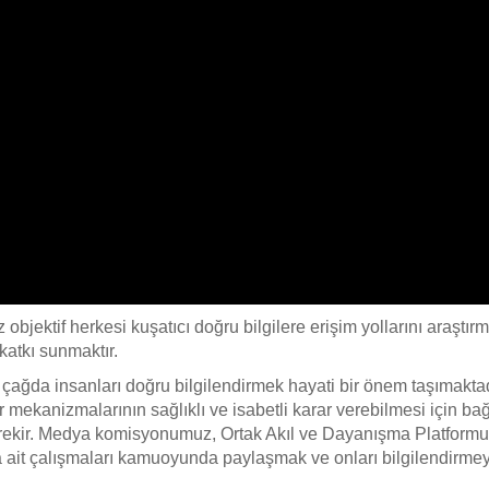
bjektif herkesi kuşatıcı doğru bilgilere erişim yollarını araştır
atkı sunmaktır.
r çağda insanları doğru bilgilendirmek hayati bir önem taşımaktad
r mekanizmalarının sağlıklı ve isabetli karar verebilmesi için ba
erekir. Medya komisyonumuz, Ortak Akıl ve Dayanışma Platformu
a ait çalışmaları kamuoyunda paylaşmak ve onları bilgilendirmeyi