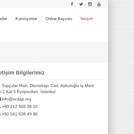
etler
Komisyonlar
Online Başvuru
İletişim
letişim Bilgilerimiz
Topçular Mah. Demirkapı Cad. Aykutoğlu İş Merk.
:2 Kat:5 Eyüpsultan, İstanbul
info@ordap.org
+90 212 565 38 16
+90 541 638 49 86