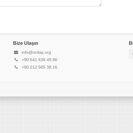
Bize Ulaşın
B
2
info@ordap.org
+90 541 638 49 86
+90 212 565 38 16