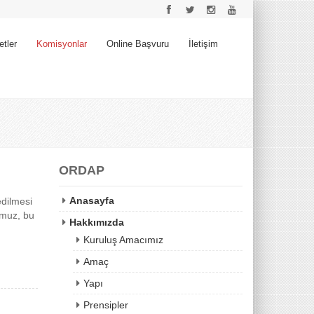
etler
Komisyonlar
Online Başvuru
İletişim
ORDAP
Anasayfa
edilmesi
numuz, bu
Hakkımızda
Kuruluş Amacımız
Amaç
Yapı
Prensipler